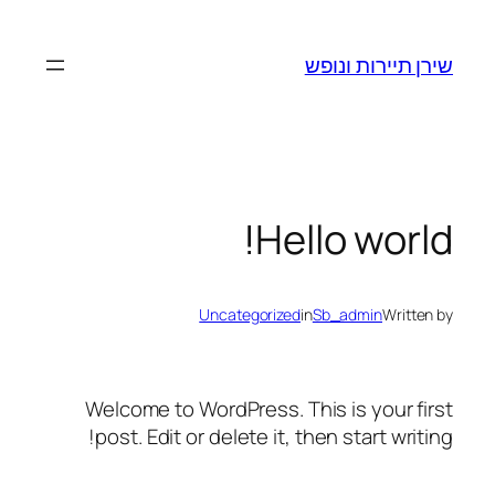
לדלג
לתוכן
שירן תיירות ונופש
Hello world!
Uncategorized
in
Sb_admin
Written by
Welcome to WordPress. This is your first
post. Edit or delete it, then start writing!